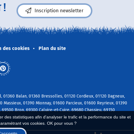
 !
Inscription newsletter
n des cookies
Plan du site
l, 01360 Balan, 01360 Bressolles, 01120 Cordieux, 01120 Dagneux,
600 Massieux, 01390 Mionnay, 01600 Parcieux, 01600 Reyrieux, 01390
, 69500 Bron, 69300 Caluire-et-Cuire, 69680 Chassieu, 69150
 des statistiques afin d'analyser le trafic et la performance du site et
paramétrant vos cookies. OK pour vous ?
'accepte