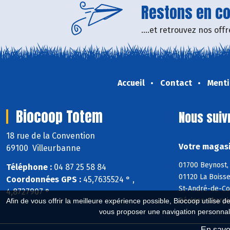
Restons en con
....et retrouvez nos of
Accueil
Contact
Menti
Biocoop Totem
Nous suiv
18 rue de la Convention
Votre magasi
69100 Villeurbanne
01700 Beynost, 
Téléphone :
04 87 25 58 84
01120 La Boisse
Coordonnées GPS :
45,7635524 ° ,
St-André-de-Cor
4,8727907 °
Décines-Charpi
Afin de vous offrir la meilleure expérience possible, Biocoop utilise d
vous proposer une navigation personnal
En savoi