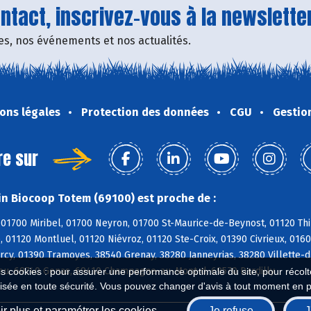
tact, inscrivez-vous à la newsletter
fres, nos événements et nos actualités.
ons légales
Protection des données
CGU
Gestio
re sur
n Biocoop Totem (69100) est proche de :
01700 Miribel, 01700 Neyron, 01700 St-Maurice-de-Beynost, 01120 Thi
, 01120 Montluel, 01120 Niévroz, 01120 Ste-Croix, 01390 Civrieux, 01
cy, 01390 Tramoyes, 38540 Grenay, 38280 Janneyrias, 38280 Villette-d
eu, 69740 Genas, 69410 Champagne-au-Mont-d, 69570 Dardilly
es cookies : pour assurer une performance optimale du site, pour récolter
isée en toute sécurité. Vous pouvez changer d'avis à tout moment en 
r plus et paramétrer les cookies
Je refuse
J