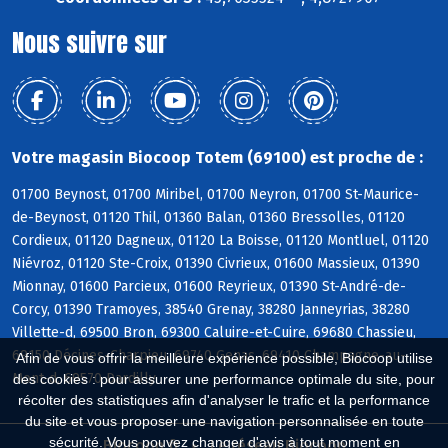
Nous suivre sur
Votre magasin Biocoop Totem (69100) est proche de :
01700 Beynost, 01700 Miribel, 01700 Neyron, 01700 St-Maurice-
de-Beynost, 01120 Thil, 01360 Balan, 01360 Bressolles, 01120
Cordieux, 01120 Dagneux, 01120 La Boisse, 01120 Montluel, 01120
Niévroz, 01120 Ste-Croix, 01390 Civrieux, 01600 Massieux, 01390
Mionnay, 01600 Parcieux, 01600 Reyrieux, 01390 St-André-de-
Corcy, 01390 Tramoyes, 38540 Grenay, 38280 Janneyrias, 38280
Villette-d, 69500 Bron, 69300 Caluire-et-Cuire, 69680 Chassieu,
69150 Décines-Charpieu, 69740 Genas, 69410 Champagne-au-
Afin de vous offrir la meilleure expérience possible, Biocoop utilise
Mont-d, 69570 Dardilly
des cookies : pour assurer une performance optimale du site, pour
récolter des statistiques afin d'analyser le trafic et la performance
du site et vous proposer une navigation personnalisée en toute
sécurité. Vous pouvez changer d'avis à tout moment en
Biocoop.fr
Le réseau Biocoop