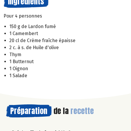
Ingrédients
Pour 4 personnes
150 g de Lardon fumé
1 Camembert
20 cl de Crème fraîche épaisse
2 c. à s. de Huile d'olive
Thym
1 Butternut
1 Oignon
1 Salade
Préparation
de la
recette