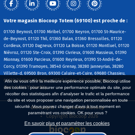
Votre magasin Biocoop Totem (69100) est proche de :
01700 Beynost, 01700 Miribel, 01700 Neyron, 01700 St-Maurice-
de-Beynost, 01120 Thil, 01360 Balan, 01360 Bressolles, 01120
Cordieux, 01120 Dagneux, 01120 La Boisse, 01120 Montluel, 01120
Niévroz, 01120 Ste-Croix, 01390 Civrieux, 01600 Massieux, 01390
Mionnay, 01600 Parcieux, 01600 Reyrieux, 01390 St-André-de-
Corcy, 01390 Tramoyes, 38540 Grenay, 38280 Janneyrias, 38280
Villette-d, 69500 Bron, 69300 Caluire-et-Cuire, 69680 Chassieu,
69150 Décines-Charpieu, 69740 Genas, 69410 Champagne-au-
Afin de vous offrir la meilleure expérience possible, Biocoop utilise
Mont-d, 69570 Dardilly
des cookies : pour assurer une performance optimale du site, pour
récolter des statistiques afin d'analyser le trafic et la performance
du site et vous proposer une navigation personnalisée en toute
sécurité. Vous pouvez changer d'avis à tout moment en
Biocoop.fr
Le réseau Biocoop
paramétrant vos cookies. OK pour vous ?
Copyright Biocoop 2026
En savoir plus et paramétrer les cookies