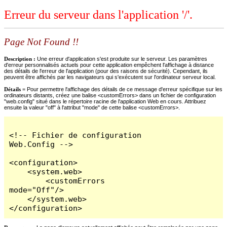
Erreur du serveur dans l'application '/'.
Page Not Found !!
Description :
Une erreur d'application s'est produite sur le serveur. Les paramètres
d'erreur personnalisés actuels pour cette application empêchent l'affichage à distance
des détails de l'erreur de l'application (pour des raisons de sécurité). Cependant, ils
peuvent être affichés par les navigateurs qui s'exécutent sur l'ordinateur serveur local.
Détails =
Pour permettre l'affichage des détails de ce message d'erreur spécifique sur les
ordinateurs distants, créez une balise <customErrors> dans un fichier de configuration
"web.config" situé dans le répertoire racine de l'application Web en cours. Attribuez
ensuite la valeur "off" à l'attribut "mode" de cette balise <customErrors>.
<!-- Fichier de configuration 
Web.Config -->

<configuration>

    <system.web>

        <customErrors 
mode="Off"/>

    </system.web>

</configuration>