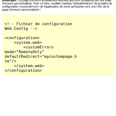
Remarques :
La page d'erreurs actuellement affichée peut être remplacée par une page
d'erreurs personnalisée. Pour ce faire, modifiez l'attribut "defaultRedirect" de la balise de
configuration <customErrors> de l'application, de sorte qu'il pointe vers une URL de la
page d'erreurs personnalisée !
<!-- Fichier de configuration 
Web.Config -->

<configuration>

    <system.web>

        <customErrors 
mode="RemoteOnly" 
defaultRedirect="mycustompage.h
tm"/>

    </system.web>

</configuration>