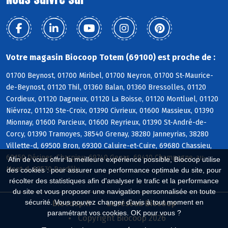
Votre magasin Biocoop Totem (69100) est proche de :
01700 Beynost, 01700 Miribel, 01700 Neyron, 01700 St-Maurice-
de-Beynost, 01120 Thil, 01360 Balan, 01360 Bressolles, 01120
Cordieux, 01120 Dagneux, 01120 La Boisse, 01120 Montluel, 01120
Niévroz, 01120 Ste-Croix, 01390 Civrieux, 01600 Massieux, 01390
Mionnay, 01600 Parcieux, 01600 Reyrieux, 01390 St-André-de-
Corcy, 01390 Tramoyes, 38540 Grenay, 38280 Janneyrias, 38280
Villette-d, 69500 Bron, 69300 Caluire-et-Cuire, 69680 Chassieu,
69150 Décines-Charpieu, 69740 Genas, 69410 Champagne-au-
Afin de vous offrir la meilleure expérience possible, Biocoop utilise
Mont-d, 69570 Dardilly
des cookies : pour assurer une performance optimale du site, pour
récolter des statistiques afin d'analyser le trafic et la performance
du site et vous proposer une navigation personnalisée en toute
sécurité. Vous pouvez changer d'avis à tout moment en
Biocoop.fr
Le réseau Biocoop
paramétrant vos cookies. OK pour vous ?
Copyright Biocoop 2026