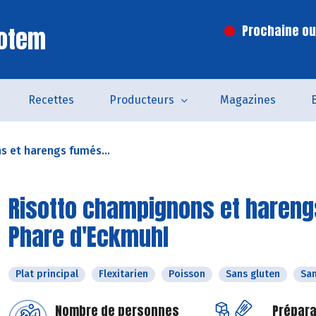
Totem
Prochaine ouv
Recettes
Producteurs
Magazines
 et harengs fumés...
Risotto champignons et harengs
Phare d'Eckmuhl
Plat principal
Flexitarien
Poisson
Sans gluten
San
Nombre de personnes
Prépara