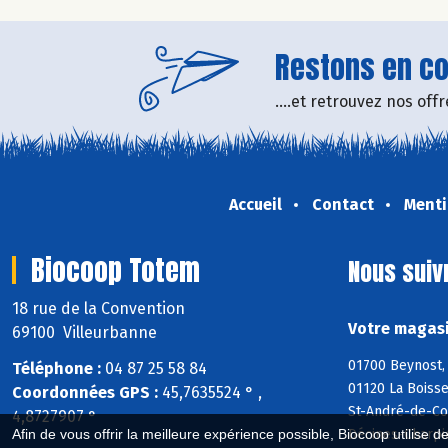
Restons en con
....et retrouvez nos of
Accueil
Contact
Menti
Biocoop Totem
Nous suiv
18 rue de la Convention
Votre magasi
69100 Villeurbanne
01700 Beynost, 
Téléphone :
04 87 25 58 84
01120 La Boisse
Coordonnées GPS :
45,7635524 ° ,
St-André-de-Cor
4,8727907 °
Décines-Charpi
Afin de vous offrir la meilleure expérience possible, Biocoop utilise d