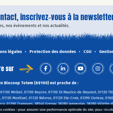
tact, inscrivez-vous à la newsletter
fres, nos événements et nos actualités.
ons légales
Protection des données
CGU
Gestio
re sur
n Biocoop Totem (69100) est proche de :
01700 Miribel, 01700 Neyron, 01700 St-Maurice-de-Beynost, 01120 Thi
, 01120 Montluel, 01120 Niévroz, 01120 Ste-Croix, 01390 Civrieux, 01
cy, 01390 Tramoyes, 38540 Grenay, 38280 Janneyrias, 38280 Villette-d
eu, 69740 Genas, 69410 Champagne-au-Mont-d, 69570 Dardilly
es cookies : pour assurer une performance optimale du site, pour récolter