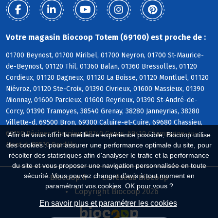
Votre magasin Biocoop Totem (69100) est proche de :
01700 Beynost, 01700 Miribel, 01700 Neyron, 01700 St-Maurice-
de-Beynost, 01120 Thil, 01360 Balan, 01360 Bressolles, 01120
Cordieux, 01120 Dagneux, 01120 La Boisse, 01120 Montluel, 01120
Niévroz, 01120 Ste-Croix, 01390 Civrieux, 01600 Massieux, 01390
Mionnay, 01600 Parcieux, 01600 Reyrieux, 01390 St-André-de-
Corcy, 01390 Tramoyes, 38540 Grenay, 38280 Janneyrias, 38280
Villette-d, 69500 Bron, 69300 Caluire-et-Cuire, 69680 Chassieu,
69150 Décines-Charpieu, 69740 Genas, 69410 Champagne-au-
Afin de vous offrir la meilleure expérience possible, Biocoop utilise
Mont-d, 69570 Dardilly
des cookies : pour assurer une performance optimale du site, pour
récolter des statistiques afin d'analyser le trafic et la performance
du site et vous proposer une navigation personnalisée en toute
sécurité. Vous pouvez changer d'avis à tout moment en
Biocoop.fr
Le réseau Biocoop
paramétrant vos cookies. OK pour vous ?
Copyright Biocoop 2026
En savoir plus et paramétrer les cookies