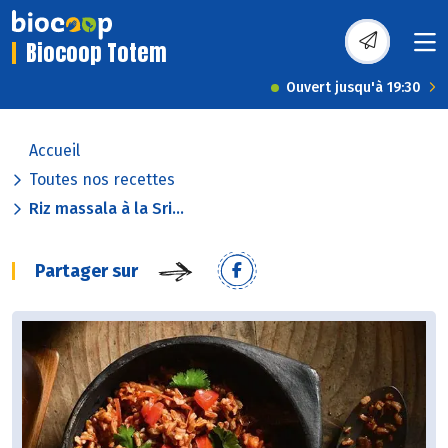
Biocoop Totem
Ouvert jusqu'à 19:30
Accueil
Toutes nos recettes
Riz massala à la Sri...
Partager sur