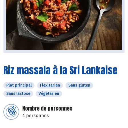
Riz massala à la Sri Lankaise
Plat principal
Flexitarien
Sans gluten
Sans lactose
Végétarien
Nombre de personnes
4 personnes