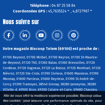
Téléphone :
04 87 25 58 84
Coordonnées GPS :
45,7635524 ° , 4,8727907 °
Nous suivre sur
Votre magasin Biocoop Totem (69100) est proche de :
01700 Beynost, 01700 Miribel, 01700 Neyron, 01700 St-Maurice-
de-Beynost, 01120 Thil, 01360 Balan, 01360 Bressolles, 01120
Cordieux, 01120 Dagneux, 01120 La Boisse, 01120 Montluel, 01120
Niévroz, 01120 Ste-Croix, 01390 Civrieux, 01600 Massieux, 01390
Mionnay, 01600 Parcieux, 01600 Reyrieux, 01390 St-André-de-
Corcy, 01390 Tramoyes, 38540 Grenay, 38280 Janneyrias, 38280
Villette-d, 69500 Bron, 69300 Caluire-et-Cuire, 69680 Chassieu,
69150 Décines-Charpieu, 69740 Genas, 69410 Champagne-au-
Afin de vous offrir la meilleure expérience possible, Biocoop utilise
Mont-d, 69570 Dardilly
des cookies : pour assurer une performance optimale du site, pour