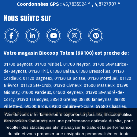
Coordonnées GPS :
45,7635524 ° , 4,8727907 °
Nous suivre sur
Votre magasin Biocoop Totem (69100) est proche de :
01700 Beynost, 01700 Miribel, 01700 Neyron, 01700 St-Maurice-
de-Beynost, 01120 Thil, 01360 Balan, 01360 Bressolles, 01120
Cordieux, 01120 Dagneux, 01120 La Boisse, 01120 Montluel, 01120
Niévroz, 01120 Ste-Croix, 01390 Civrieux, 01600 Massieux, 01390
Mionnay, 01600 Parcieux, 01600 Reyrieux, 01390 St-André-de-
Corcy, 01390 Tramoyes, 38540 Grenay, 38280 Janneyrias, 38280
Villette-d, 69500 Bron, 69300 Caluire-et-Cuire, 69680 Chassieu,
69150 Décines-Charpieu, 69740 Genas, 69410 Champagne-au-
Afin de vous offrir la meilleure expérience possible, Biocoop utilise
Mont-d, 69570 Dardilly
des cookies : pour assurer une performance optimale du site, pour
récolter des statistiques afin d'analyser le trafic et la performance
du site et vous proposer une navigation personnalisée en toute