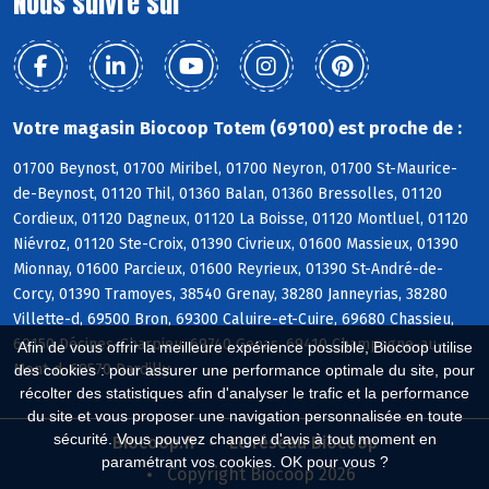
Nous suivre sur
Votre magasin Biocoop Totem (69100) est proche de :
01700 Beynost, 01700 Miribel, 01700 Neyron, 01700 St-Maurice-
de-Beynost, 01120 Thil, 01360 Balan, 01360 Bressolles, 01120
Cordieux, 01120 Dagneux, 01120 La Boisse, 01120 Montluel, 01120
Niévroz, 01120 Ste-Croix, 01390 Civrieux, 01600 Massieux, 01390
Mionnay, 01600 Parcieux, 01600 Reyrieux, 01390 St-André-de-
Corcy, 01390 Tramoyes, 38540 Grenay, 38280 Janneyrias, 38280
Villette-d, 69500 Bron, 69300 Caluire-et-Cuire, 69680 Chassieu,
69150 Décines-Charpieu, 69740 Genas, 69410 Champagne-au-
Afin de vous offrir la meilleure expérience possible, Biocoop utilise
Mont-d, 69570 Dardilly
des cookies : pour assurer une performance optimale du site, pour
récolter des statistiques afin d'analyser le trafic et la performance
du site et vous proposer une navigation personnalisée en toute
sécurité. Vous pouvez changer d'avis à tout moment en
Biocoop.fr
Le réseau Biocoop
paramétrant vos cookies. OK pour vous ?
Copyright Biocoop 2026