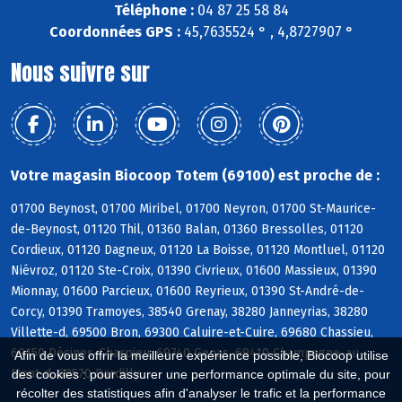
Téléphone :
04 87 25 58 84
Coordonnées GPS :
45,7635524 ° , 4,8727907 °
Nous suivre sur
Votre magasin Biocoop Totem (69100) est proche de :
01700 Beynost, 01700 Miribel, 01700 Neyron, 01700 St-Maurice-
de-Beynost, 01120 Thil, 01360 Balan, 01360 Bressolles, 01120
Cordieux, 01120 Dagneux, 01120 La Boisse, 01120 Montluel, 01120
Niévroz, 01120 Ste-Croix, 01390 Civrieux, 01600 Massieux, 01390
Mionnay, 01600 Parcieux, 01600 Reyrieux, 01390 St-André-de-
Corcy, 01390 Tramoyes, 38540 Grenay, 38280 Janneyrias, 38280
Villette-d, 69500 Bron, 69300 Caluire-et-Cuire, 69680 Chassieu,
69150 Décines-Charpieu, 69740 Genas, 69410 Champagne-au-
Afin de vous offrir la meilleure expérience possible, Biocoop utilise
Mont-d, 69570 Dardilly
des cookies : pour assurer une performance optimale du site, pour
récolter des statistiques afin d'analyser le trafic et la performance