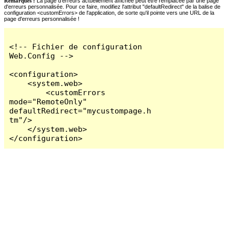
Remarques :
La page d'erreurs actuellement affichée peut être remplacée par une page
d'erreurs personnalisée. Pour ce faire, modifiez l'attribut "defaultRedirect" de la balise de
configuration <customErrors> de l'application, de sorte qu'il pointe vers une URL de la
page d'erreurs personnalisée !
<!-- Fichier de configuration 
Web.Config -->

<configuration>

    <system.web>

        <customErrors 
mode="RemoteOnly" 
defaultRedirect="mycustompage.h
tm"/>

    </system.web>

</configuration>