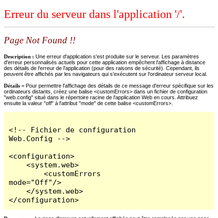
Erreur du serveur dans l'application '/'.
Page Not Found !!
Description :
Une erreur d'application s'est produite sur le serveur. Les paramètres
d'erreur personnalisés actuels pour cette application empêchent l'affichage à distance
des détails de l'erreur de l'application (pour des raisons de sécurité). Cependant, ils
peuvent être affichés par les navigateurs qui s'exécutent sur l'ordinateur serveur local.
Détails =
Pour permettre l'affichage des détails de ce message d'erreur spécifique sur les
ordinateurs distants, créez une balise <customErrors> dans un fichier de configuration
"web.config" situé dans le répertoire racine de l'application Web en cours. Attribuez
ensuite la valeur "off" à l'attribut "mode" de cette balise <customErrors>.
<!-- Fichier de configuration 
Web.Config -->

<configuration>

    <system.web>

        <customErrors 
mode="Off"/>

    </system.web>

</configuration>