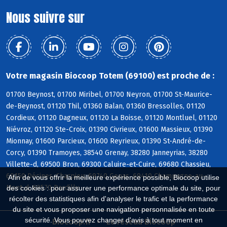
Nous suivre sur
Votre magasin Biocoop Totem (69100) est proche de :
01700 Beynost, 01700 Miribel, 01700 Neyron, 01700 St-Maurice-
de-Beynost, 01120 Thil, 01360 Balan, 01360 Bressolles, 01120
Cordieux, 01120 Dagneux, 01120 La Boisse, 01120 Montluel, 01120
Niévroz, 01120 Ste-Croix, 01390 Civrieux, 01600 Massieux, 01390
Mionnay, 01600 Parcieux, 01600 Reyrieux, 01390 St-André-de-
Corcy, 01390 Tramoyes, 38540 Grenay, 38280 Janneyrias, 38280
Villette-d, 69500 Bron, 69300 Caluire-et-Cuire, 69680 Chassieu,
69150 Décines-Charpieu, 69740 Genas, 69410 Champagne-au-
Afin de vous offrir la meilleure expérience possible, Biocoop utilise
Mont-d, 69570 Dardilly
des cookies : pour assurer une performance optimale du site, pour
récolter des statistiques afin d'analyser le trafic et la performance
du site et vous proposer une navigation personnalisée en toute
sécurité. Vous pouvez changer d'avis à tout moment en
Biocoop.fr
Le réseau Biocoop