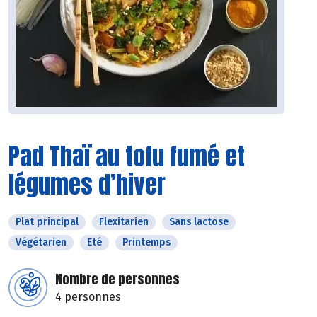
Pad Thaï au tofu fumé et
légumes d’hiver
Plat principal
Flexitarien
Sans lactose
Végétarien
Eté
Printemps
Nombre de personnes
4 personnes