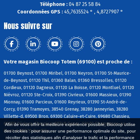
Téléphone :
04 87 25 58 84
Coordonnées GPS :
45,7635524 ° , 4,8727907 °
Nous suivre sur
Votre magasin Biocoop Totem (69100) est proche de :
01700 Beynost, 01700 Miribel, 01700 Neyron, 01700 St-Maurice-
de-Beynost, 01120 Thil, 01360 Balan, 01360 Bressolles, 01120
Cordieux, 01120 Dagneux, 01120 La Boisse, 01120 Montluel, 01120
Niévroz, 01120 Ste-Croix, 01390 Civrieux, 01600 Massieux, 01390
Mionnay, 01600 Parcieux, 01600 Reyrieux, 01390 St-André-de-
Corcy, 01390 Tramoyes, 38540 Grenay, 38280 Janneyrias, 38280
Villette-d, 69500 Bron, 69300 Caluire-et-Cuire, 69680 Chassieu,
69150 Décines-Charpieu, 69740 Genas, 69410 Champagne-au-
Afin de vous offrir la meilleure expérience possible, Biocoop utilise
Mont-d, 69570 Dardilly
des cookies : pour assurer une performance optimale du site, pour
récolter des statistiques afin d'analyser le trafic et la performance