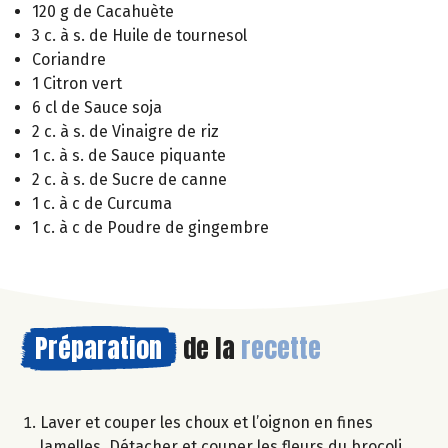
120 g de Cacahuète
3 c. à s. de Huile de tournesol
Coriandre
1 Citron vert
6 cl de Sauce soja
2 c. à s. de Vinaigre de riz
1 c. à s. de Sauce piquante
2 c. à s. de Sucre de canne
1 c. à c de Curcuma
1 c. à c de Poudre de gingembre
Préparation
de la
recette
Laver et couper les choux et l’oignon en fines
lamelles. Détacher et couper les fleurs du brocoli,