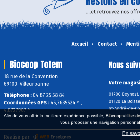
Restons en con
....et retrouvez nos of
Accueil
Contact
Menti
Biocoop Totem
Nous suiv
18 rue de la Convention
Votre magasi
69100 Villeurbanne
01700 Beynost, 
Téléphone :
04 87 25 58 84
01120 La Boisse
Coordonnées GPS :
45,7635524 ° ,
St-André-de-Cor
4,8727907 °
Décines-Charpi
Afin de vous offrir la meilleure expérience possible, Biocoop utilise d
vous proposer une navigation personnal
En savoi
Réalisé par