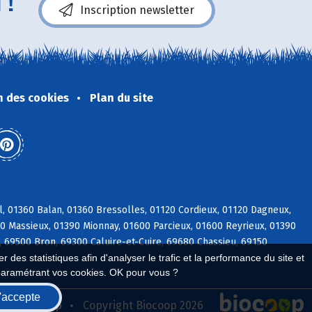
 !
Inscription newsletter
n des cookies
Plan du site
l, 01360 Balan, 01360 Bressolles, 01120 Cordieux, 01120 Dagneux,
600 Massieux, 01390 Mionnay, 01600 Parcieux, 01600 Reyrieux, 01390
, 69500 Bron, 69300 Caluire-et-Cuire, 69680 Chassieu, 69150
 des statistiques afin d'analyser le trafic et la performance du site et
paramétrant vos cookies. OK pour vous ?
'accepte
seau Biocoop
Copyright Biocoop 2026