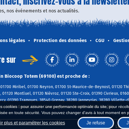
tact, inscrivez-vous à la newsletter
fres, nos événements et nos actualités.
ons légales
Protection des données
CGU
Gestio
re sur
n Biocoop Totem (69100) est proche de :
01700 Miribel, 01700 Neyron, 01700 St-Maurice-de-Beynost, 01120 Thi
, 01120 Montluel, 01120 Niévroz, 01120 Ste-Croix, 01390 Civrieux, 01
cy, 01390 Tramoyes, 38540 Grenay, 38280 Janneyrias, 38280 Villette-d
eu, 69740 Genas, 69410 Champagne-au-Mont-d, 69570 Dardilly
es cookies : pour assurer une performance optimale du site, pour récolter
isée en toute sécurité. Vous pouvez changer d'avis à tout moment en 
r plus et paramétrer les cookies
Je refuse
J
Biocoop.fr
Le ré