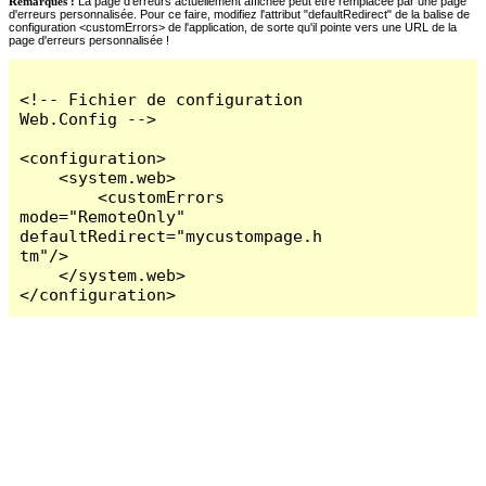
Remarques :
La page d'erreurs actuellement affichée peut être remplacée par une page
d'erreurs personnalisée. Pour ce faire, modifiez l'attribut "defaultRedirect" de la balise de
configuration <customErrors> de l'application, de sorte qu'il pointe vers une URL de la
page d'erreurs personnalisée !
<!-- Fichier de configuration 
Web.Config -->

<configuration>

    <system.web>

        <customErrors 
mode="RemoteOnly" 
defaultRedirect="mycustompage.h
tm"/>

    </system.web>

</configuration>