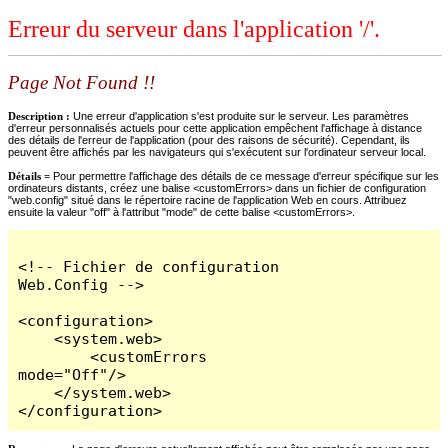
Erreur du serveur dans l'application '/'.
Page Not Found !!
Description :
Une erreur d'application s'est produite sur le serveur. Les paramètres
d'erreur personnalisés actuels pour cette application empêchent l'affichage à distance
des détails de l'erreur de l'application (pour des raisons de sécurité). Cependant, ils
peuvent être affichés par les navigateurs qui s'exécutent sur l'ordinateur serveur local.
Détails =
Pour permettre l'affichage des détails de ce message d'erreur spécifique sur les
ordinateurs distants, créez une balise <customErrors> dans un fichier de configuration
"web.config" situé dans le répertoire racine de l'application Web en cours. Attribuez
ensuite la valeur "off" à l'attribut "mode" de cette balise <customErrors>.
<!-- Fichier de configuration 
Web.Config -->

<configuration>

    <system.web>

        <customErrors 
mode="Off"/>

    </system.web>

</configuration>