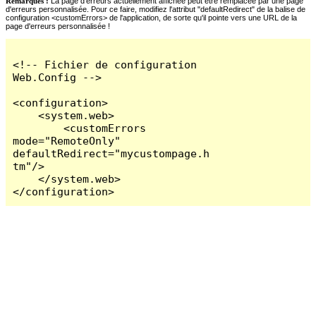
Remarques :
La page d'erreurs actuellement affichée peut être remplacée par une page
d'erreurs personnalisée. Pour ce faire, modifiez l'attribut "defaultRedirect" de la balise de
configuration <customErrors> de l'application, de sorte qu'il pointe vers une URL de la
page d'erreurs personnalisée !
<!-- Fichier de configuration 
Web.Config -->

<configuration>

    <system.web>

        <customErrors 
mode="RemoteOnly" 
defaultRedirect="mycustompage.h
tm"/>

    </system.web>

</configuration>