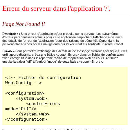
Erreur du serveur dans l'application '/'.
Page Not Found !!
Description :
Une erreur d'application s'est produite sur le serveur. Les paramètres
d'erreur personnalisés actuels pour cette application empêchent l'affichage à distance
des détails de l'erreur de l'application (pour des raisons de sécurité). Cependant, ils
peuvent être affichés par les navigateurs qui s'exécutent sur l'ordinateur serveur local.
Détails =
Pour permettre l'affichage des détails de ce message d'erreur spécifique sur les
ordinateurs distants, créez une balise <customErrors> dans un fichier de configuration
"web.config" situé dans le répertoire racine de l'application Web en cours. Attribuez
ensuite la valeur "off" à l'attribut "mode" de cette balise <customErrors>.
<!-- Fichier de configuration 
Web.Config -->

<configuration>

    <system.web>

        <customErrors 
mode="Off"/>

    </system.web>

</configuration>