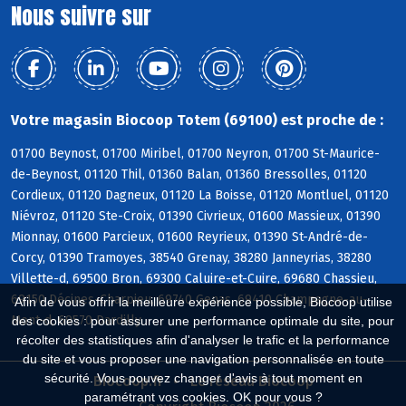
Nous suivre sur
Votre magasin Biocoop Totem (69100) est proche de :
01700 Beynost, 01700 Miribel, 01700 Neyron, 01700 St-Maurice-
de-Beynost, 01120 Thil, 01360 Balan, 01360 Bressolles, 01120
Cordieux, 01120 Dagneux, 01120 La Boisse, 01120 Montluel, 01120
Niévroz, 01120 Ste-Croix, 01390 Civrieux, 01600 Massieux, 01390
Mionnay, 01600 Parcieux, 01600 Reyrieux, 01390 St-André-de-
Corcy, 01390 Tramoyes, 38540 Grenay, 38280 Janneyrias, 38280
Villette-d, 69500 Bron, 69300 Caluire-et-Cuire, 69680 Chassieu,
69150 Décines-Charpieu, 69740 Genas, 69410 Champagne-au-
Afin de vous offrir la meilleure expérience possible, Biocoop utilise
Mont-d, 69570 Dardilly
des cookies : pour assurer une performance optimale du site, pour
récolter des statistiques afin d'analyser le trafic et la performance
du site et vous proposer une navigation personnalisée en toute
sécurité. Vous pouvez changer d'avis à tout moment en
Biocoop.fr
Le réseau Biocoop
paramétrant vos cookies. OK pour vous ?