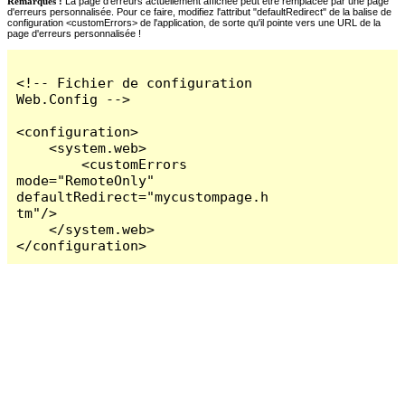
Remarques :
La page d'erreurs actuellement affichée peut être remplacée par une page
d'erreurs personnalisée. Pour ce faire, modifiez l'attribut "defaultRedirect" de la balise de
configuration <customErrors> de l'application, de sorte qu'il pointe vers une URL de la
page d'erreurs personnalisée !
<!-- Fichier de configuration 
Web.Config -->

<configuration>

    <system.web>

        <customErrors 
mode="RemoteOnly" 
defaultRedirect="mycustompage.h
tm"/>

    </system.web>

</configuration>