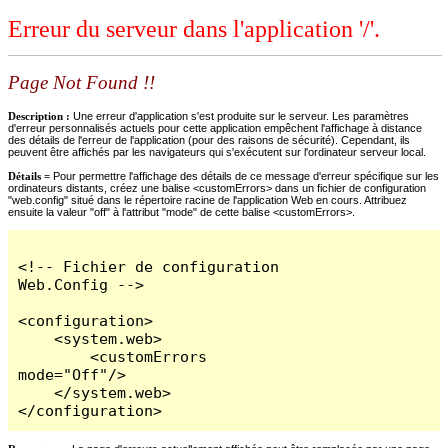
Erreur du serveur dans l'application '/'.
Page Not Found !!
Description :
Une erreur d'application s'est produite sur le serveur. Les paramètres
d'erreur personnalisés actuels pour cette application empêchent l'affichage à distance
des détails de l'erreur de l'application (pour des raisons de sécurité). Cependant, ils
peuvent être affichés par les navigateurs qui s'exécutent sur l'ordinateur serveur local.
Détails =
Pour permettre l'affichage des détails de ce message d'erreur spécifique sur les
ordinateurs distants, créez une balise <customErrors> dans un fichier de configuration
"web.config" situé dans le répertoire racine de l'application Web en cours. Attribuez
ensuite la valeur "off" à l'attribut "mode" de cette balise <customErrors>.
<!-- Fichier de configuration 
Web.Config -->

<configuration>

    <system.web>

        <customErrors 
mode="Off"/>

    </system.web>

</configuration>