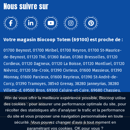
Nous suivre sur
Votre magasin Biocoop Totem (69100) est proche de :
01700 Beynost, 01700 Miribel, 01700 Neyron, 01700 St-Maurice-
de-Beynost, 01120 Thil, 01360 Balan, 01360 Bressolles, 01120
Cordieux, 01120 Dagneux, 01120 La Boisse, 01120 Montluel, 01120
Niévroz, 01120 Ste-Croix, 01390 Civrieux, 01600 Massieux, 01390
Mionnay, 01600 Parcieux, 01600 Reyrieux, 01390 St-André-de-
Corcy, 01390 Tramoyes, 38540 Grenay, 38280 Janneyrias, 38280
Villette-d, 69500 Bron, 69300 Caluire-et-Cuire, 69680 Chassieu,
69150 Décines-Charpieu, 69740 Genas, 69410 Champagne-au-
Afin de vous offrir la meilleure expérience possible, Biocoop utilise
Mont-d, 69570 Dardilly
des cookies : pour assurer une performance optimale du site, pour
récolter des statistiques afin d'analyser le trafic et la performance
du site et vous proposer une navigation personnalisée en toute
sécurité. Vous pouvez changer d'avis à tout moment en
Biocoop.fr
Le réseau Biocoop
paramétrant vos cookies. OK pour vous ?