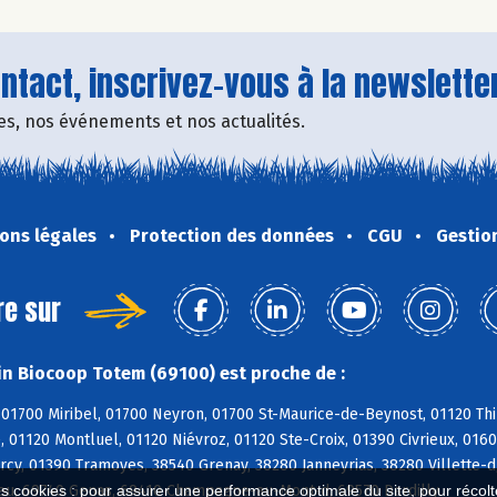
tact, inscrivez-vous à la newsletter
fres, nos événements et nos actualités.
ons légales
Protection des données
CGU
Gestio
re sur
n Biocoop Totem (69100) est proche de :
01700 Miribel, 01700 Neyron, 01700 St-Maurice-de-Beynost, 01120 Thi
, 01120 Montluel, 01120 Niévroz, 01120 Ste-Croix, 01390 Civrieux, 01
cy, 01390 Tramoyes, 38540 Grenay, 38280 Janneyrias, 38280 Villette-d
eu, 69740 Genas, 69410 Champagne-au-Mont-d, 69570 Dardilly
es cookies : pour assurer une performance optimale du site, pour récolter