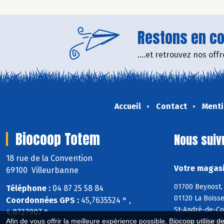
Restons en con
....et retrouvez nos of
Accueil
Contact
Menti
Biocoop Totem
Nous suiv
18 rue de la Convention
Votre magasi
69100 Villeurbanne
01700 Beynost, 
Téléphone :
04 87 25 58 84
01120 La Boisse
Coordonnées GPS :
45,7635524 ° ,
St-André-de-Cor
4,8727907 °
Décines-Charpi
Afin de vous offrir la meilleure expérience possible, Biocoop utilise d