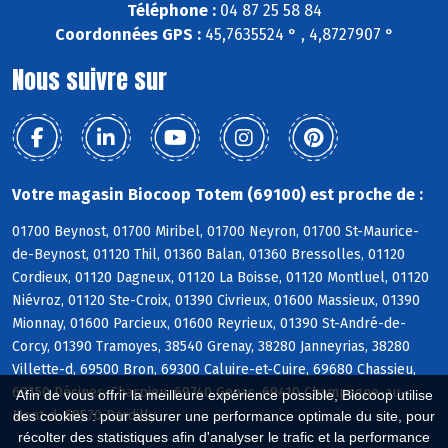
Téléphone :
04 87 25 58 84
Coordonnées GPS :
45,7635524 ° , 4,8727907 °
Nous suivre sur
Votre magasin Biocoop Totem (69100) est proche de :
01700 Beynost, 01700 Miribel, 01700 Neyron, 01700 St-Maurice-
de-Beynost, 01120 Thil, 01360 Balan, 01360 Bressolles, 01120
Cordieux, 01120 Dagneux, 01120 La Boisse, 01120 Montluel, 01120
Niévroz, 01120 Ste-Croix, 01390 Civrieux, 01600 Massieux, 01390
Mionnay, 01600 Parcieux, 01600 Reyrieux, 01390 St-André-de-
Corcy, 01390 Tramoyes, 38540 Grenay, 38280 Janneyrias, 38280
Villette-d, 69500 Bron, 69300 Caluire-et-Cuire, 69680 Chassieu,
69150 Décines-Charpieu, 69740 Genas, 69410 Champagne-au-
Afin de vous offrir la meilleure expérience possible, Biocoop utilise
Mont-d, 69570 Dardilly
des cookies : pour assurer une performance optimale du site, pour
récolter des statistiques afin d'analyser le trafic et la performance