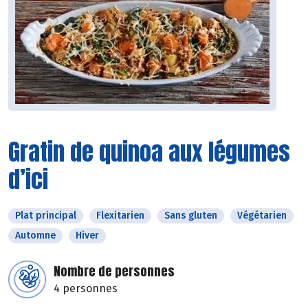
Gratin de quinoa aux légumes
d’ici
Plat principal
Flexitarien
Sans gluten
Végétarien
Automne
Hiver
Nombre de personnes
4 personnes