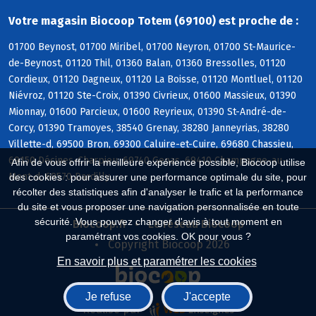
Votre magasin Biocoop Totem (69100) est proche de :
01700 Beynost, 01700 Miribel, 01700 Neyron, 01700 St-Maurice-
de-Beynost, 01120 Thil, 01360 Balan, 01360 Bressolles, 01120
Cordieux, 01120 Dagneux, 01120 La Boisse, 01120 Montluel, 01120
Niévroz, 01120 Ste-Croix, 01390 Civrieux, 01600 Massieux, 01390
Mionnay, 01600 Parcieux, 01600 Reyrieux, 01390 St-André-de-
Corcy, 01390 Tramoyes, 38540 Grenay, 38280 Janneyrias, 38280
Villette-d, 69500 Bron, 69300 Caluire-et-Cuire, 69680 Chassieu,
69150 Décines-Charpieu, 69740 Genas, 69410 Champagne-au-
Afin de vous offrir la meilleure expérience possible, Biocoop utilise
Mont-d, 69570 Dardilly
des cookies : pour assurer une performance optimale du site, pour
récolter des statistiques afin d'analyser le trafic et la performance
du site et vous proposer une navigation personnalisée en toute
sécurité. Vous pouvez changer d'avis à tout moment en
Biocoop.fr
Le réseau Biocoop
paramétrant vos cookies. OK pour vous ?
Copyright Biocoop 2026
En savoir plus et paramétrer les cookies
Je refuse
J'accepte
Réalisé par