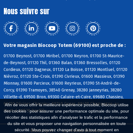
Nous suivre sur
Votre magasin Biocoop Totem (69100) est proche de :
01700 Beynost, 01700 Miribel, 01700 Neyron, 01700 St-Maurice-
de-Beynost, 01120 Thil, 01360 Balan, 01360 Bressolles, 01120
Cordieux, 01120 Dagneux, 01120 La Boisse, 01120 Montluel, 01120
Niévroz, 01120 Ste-Croix, 01390 Civrieux, 01600 Massieux, 01390
Mionnay, 01600 Parcieux, 01600 Reyrieux, 01390 St-André-de-
Corcy, 01390 Tramoyes, 38540 Grenay, 38280 Janneyrias, 38280
Villette-d, 69500 Bron, 69300 Caluire-et-Cuire, 69680 Chassieu,
69150 Décines-Charpieu, 69740 Genas, 69410 Champagne-au-
Afin de vous offrir la meilleure expérience possible, Biocoop utilise
Mont-d, 69570 Dardilly
des cookies : pour assurer une performance optimale du site, pour
récolter des statistiques afin d'analyser le trafic et la performance
du site et vous proposer une navigation personnalisée en toute
sécurité. Vous pouvez changer d'avis à tout moment en
Biocoop.fr
Le réseau Biocoop