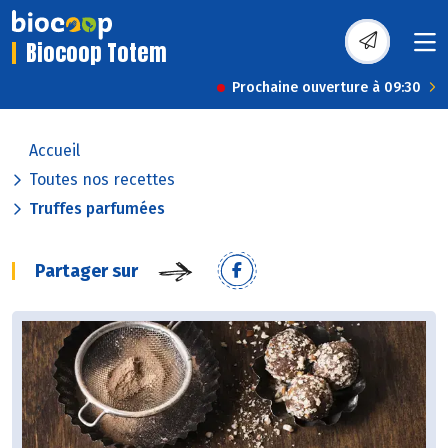
Biocoop Totem
Prochaine ouverture à 09:30
Accueil
Toutes nos recettes
Truffes parfumées
Partager sur