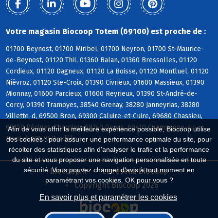
Votre magasin Biocoop Totem (69100) est proche de :
01700 Beynost, 01700 Miribel, 01700 Neyron, 01700 St-Maurice-
de-Beynost, 01120 Thil, 01360 Balan, 01360 Bressolles, 01120
Cordieux, 01120 Dagneux, 01120 La Boisse, 01120 Montluel, 01120
Niévroz, 01120 Ste-Croix, 01390 Civrieux, 01600 Massieux, 01390
Mionnay, 01600 Parcieux, 01600 Reyrieux, 01390 St-André-de-
Corcy, 01390 Tramoyes, 38540 Grenay, 38280 Janneyrias, 38280
Villette-d, 69500 Bron, 69300 Caluire-et-Cuire, 69680 Chassieu,
69150 Décines-Charpieu, 69740 Genas, 69410 Champagne-au-
Afin de vous offrir la meilleure expérience possible, Biocoop utilise
Mont-d, 69570 Dardilly
des cookies : pour assurer une performance optimale du site, pour
récolter des statistiques afin d'analyser le trafic et la performance
du site et vous proposer une navigation personnalisée en toute
sécurité. Vous pouvez changer d'avis à tout moment en
Biocoop.fr
Le réseau Biocoop
paramétrant vos cookies. OK pour vous ?
Copyright Biocoop 2026
En savoir plus et paramétrer les cookies