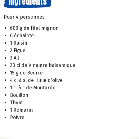
Ingrédients
Pour 4 personnes
600 g de Filet mignon
6 échalote
1 Raisin
2 Figue
3 Ail
20 cl de Vinaigre balsamique
15 g de Beurre
4 c. à s. de Huile d'olive
1 c. à c de Moutarde
Bouillon
Thym
1 Romarin
Poivre