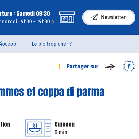
rture : Samedi 09:30
Newsletter
endredi : 9h30 - 19h30
Biocoop
Le bio trop cher ?
Partager sur
mmes et coppa di parma
tion
Cuisson
0 min