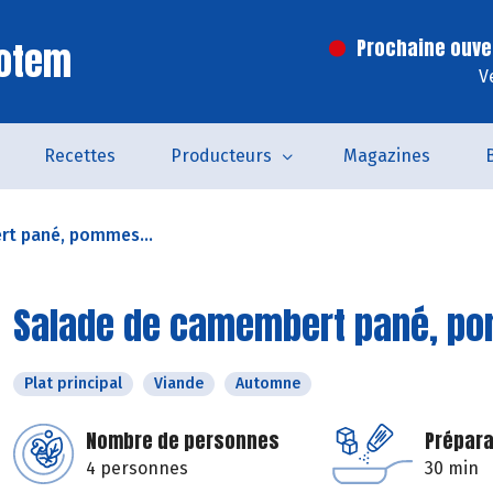
Totem
Prochaine ouve
V
Recettes
Producteurs
Magazines
t pané, pommes...
Salade de camembert pané, po
Plat principal
Viande
Automne
Nombre de personnes
Prépara
4 personnes
30 min