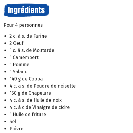
Ingrédients
Pour 4 personnes
2 c. à s. de Farine
2 Oeuf
1 c. à s. de Moutarde
1 Camembert
1 Pomme
1 Salade
140 g de Coppa
4 c. à s. de Poudre de noisette
150 g de Chapelure
4 c. à s. de Huile de noix
4 c. à c de Vinaigre de cidre
1 Huile de friture
Sel
Poivre