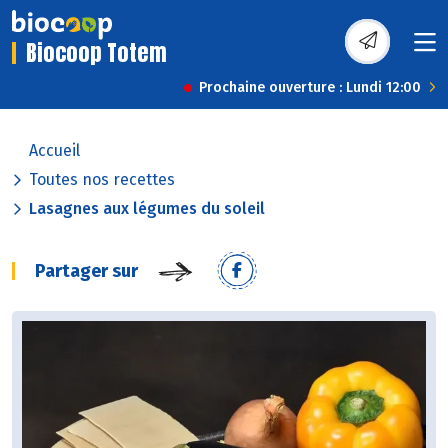
Biocoop Totem
Prochaine ouverture : Lundi 12:00
Accueil
Toutes nos recettes
Lasagnes aux légumes du soleil
Partager sur