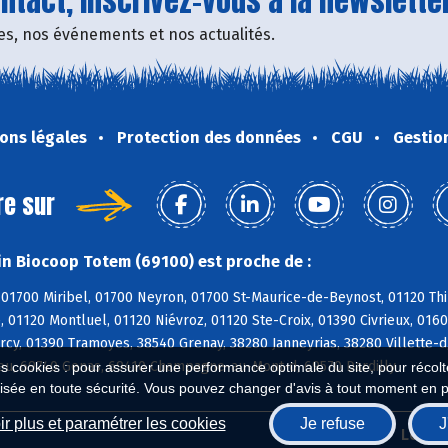
tact, inscrivez-vous à la newsletter
fres, nos événements et nos actualités.
ons légales
Protection des données
CGU
Gestio
re sur
n Biocoop Totem (69100) est proche de :
01700 Miribel, 01700 Neyron, 01700 St-Maurice-de-Beynost, 01120 Thi
, 01120 Montluel, 01120 Niévroz, 01120 Ste-Croix, 01390 Civrieux, 01
cy, 01390 Tramoyes, 38540 Grenay, 38280 Janneyrias, 38280 Villette-d
eu, 69740 Genas, 69410 Champagne-au-Mont-d, 69570 Dardilly
es cookies : pour assurer une performance optimale du site, pour récolter
isée en toute sécurité. Vous pouvez changer d'avis à tout moment en 
r plus et paramétrer les cookies
Je refuse
J
Biocoop.fr
Le ré