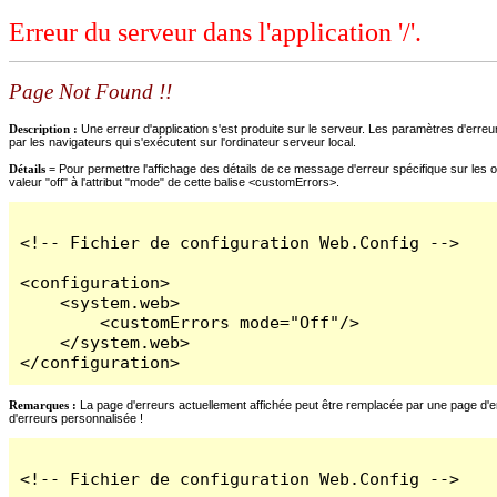
Erreur du serveur dans l'application '/'.
Page Not Found !!
Description :
Une erreur d'application s'est produite sur le serveur. Les paramètres d'erreur
par les navigateurs qui s'exécutent sur l'ordinateur serveur local.
Détails =
Pour permettre l'affichage des détails de ce message d'erreur spécifique sur les o
valeur "off" à l'attribut "mode" de cette balise <customErrors>.
<!-- Fichier de configuration Web.Config -->

<configuration>

    <system.web>

        <customErrors mode="Off"/>

    </system.web>

</configuration>
Remarques :
La page d'erreurs actuellement affichée peut être remplacée par une page d'erre
d'erreurs personnalisée !
<!-- Fichier de configuration Web.Config -->
