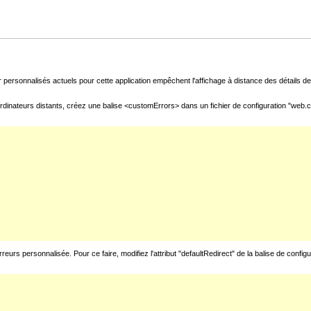
 personnalisés actuels pour cette application empêchent l'affichage à distance des détails de 
rdinateurs distants, créez une balise <customErrors> dans un fichier de configuration "web.con
urs personnalisée. Pour ce faire, modifiez l'attribut "defaultRedirect" de la balise de config