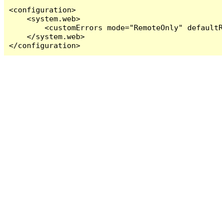
<configuration>

    <system.web>

        <customErrors mode="RemoteOnly" defaultR
    </system.web>

</configuration>