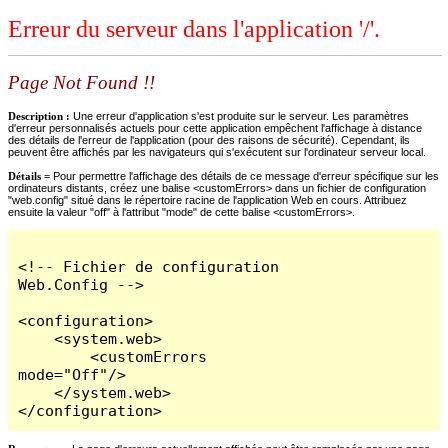
Erreur du serveur dans l'application '/'.
Page Not Found !!
Description :
Une erreur d'application s'est produite sur le serveur. Les paramètres
d'erreur personnalisés actuels pour cette application empêchent l'affichage à distance
des détails de l'erreur de l'application (pour des raisons de sécurité). Cependant, ils
peuvent être affichés par les navigateurs qui s'exécutent sur l'ordinateur serveur local.
Détails =
Pour permettre l'affichage des détails de ce message d'erreur spécifique sur les
ordinateurs distants, créez une balise <customErrors> dans un fichier de configuration
"web.config" situé dans le répertoire racine de l'application Web en cours. Attribuez
ensuite la valeur "off" à l'attribut "mode" de cette balise <customErrors>.
<!-- Fichier de configuration 
Web.Config -->

<configuration>

    <system.web>

        <customErrors 
mode="Off"/>

    </system.web>

</configuration>