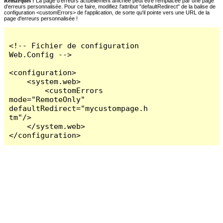
Remarques :
La page d'erreurs actuellement affichée peut être remplacée par une page
d'erreurs personnalisée. Pour ce faire, modifiez l'attribut "defaultRedirect" de la balise de
configuration <customErrors> de l'application, de sorte qu'il pointe vers une URL de la
page d'erreurs personnalisée !
<!-- Fichier de configuration 
Web.Config -->

<configuration>

    <system.web>

        <customErrors 
mode="RemoteOnly" 
defaultRedirect="mycustompage.h
tm"/>

    </system.web>

</configuration>