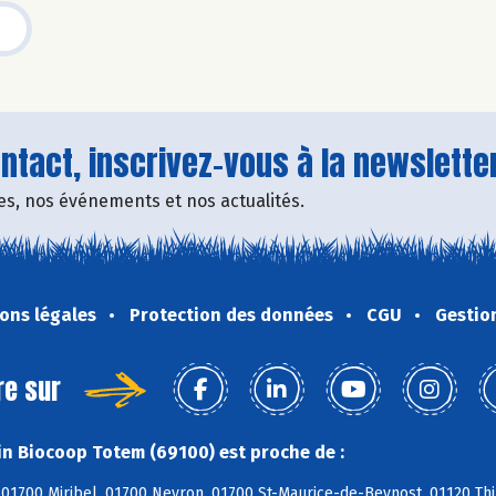
tact, inscrivez-vous à la newsletter
fres, nos événements et nos actualités.
ons légales
Protection des données
CGU
Gestio
re sur
n Biocoop Totem (69100) est proche de :
01700 Miribel, 01700 Neyron, 01700 St-Maurice-de-Beynost, 01120 Thi