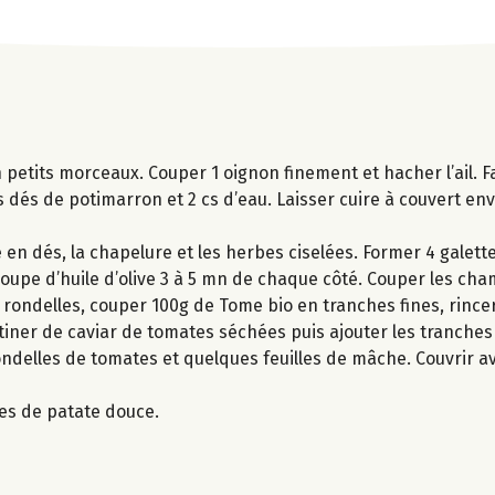
 petits morceaux. Couper 1 oignon finement et hacher l’ail. Fa
r les dés de potimarron et 2 cs d’eau. Laisser cuire à couvert e
n dés, la chapelure et les herbes ciselées. Former 4 galett
à soupe d’huile d’olive 3 à 5 mn de chaque côté. Couper les c
rondelles, couper 100g de Tome bio en tranches fines, rincer 
artiner de caviar de tomates séchées puis ajouter les tranch
ondelles de tomates et quelques feuilles de mâche. Couvrir a
tes de patate douce.