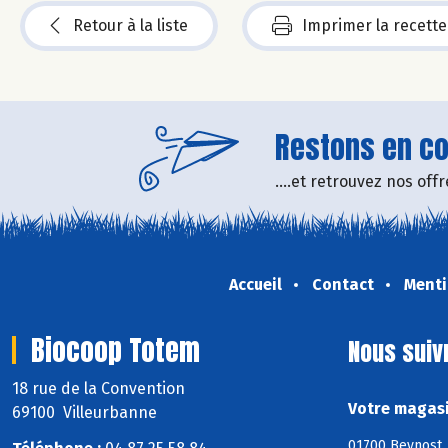
Retour à la liste
Imprimer la recette
Restons en con
....et retrouvez nos of
Accueil
Contact
Menti
Biocoop Totem
Nous suiv
18 rue de la Convention
Votre magasi
69100 Villeurbanne
01700 Beynost, 