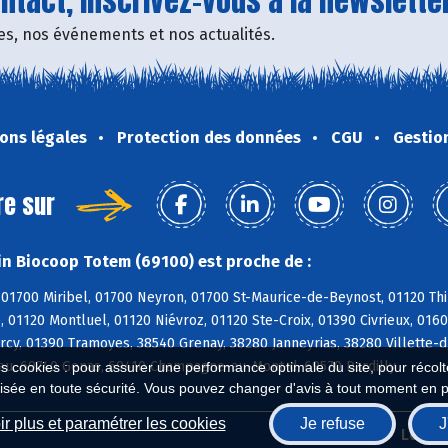
tact, inscrivez-vous à la newsletter
fres, nos événements et nos actualités.
ons légales
Protection des données
CGU
Gestio
re sur
n Biocoop Totem (69100) est proche de :
01700 Miribel, 01700 Neyron, 01700 St-Maurice-de-Beynost, 01120 Thi
, 01120 Montluel, 01120 Niévroz, 01120 Ste-Croix, 01390 Civrieux, 01
cy, 01390 Tramoyes, 38540 Grenay, 38280 Janneyrias, 38280 Villette-d
eu, 69740 Genas, 69410 Champagne-au-Mont-d, 69570 Dardilly
es cookies : pour assurer une performance optimale du site, pour récolter
isée en toute sécurité. Vous pouvez changer d'avis à tout moment en 
r plus et paramétrer les cookies
Je refuse
J
Biocoop.fr
Le ré