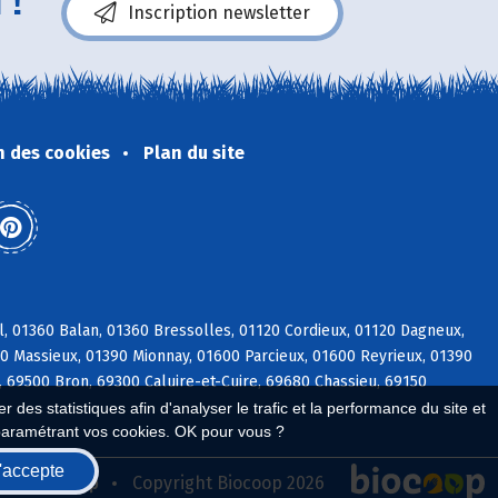
 !
Inscription newsletter
n des cookies
Plan du site
l, 01360 Balan, 01360 Bressolles, 01120 Cordieux, 01120 Dagneux,
600 Massieux, 01390 Mionnay, 01600 Parcieux, 01600 Reyrieux, 01390
, 69500 Bron, 69300 Caluire-et-Cuire, 69680 Chassieu, 69150
 des statistiques afin d'analyser le trafic et la performance du site et
paramétrant vos cookies. OK pour vous ?
'accepte
seau Biocoop
Copyright Biocoop 2026