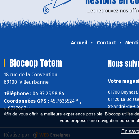
Restons en con
....et retrouvez nos of
Accueil
Contact
Menti
Biocoop Totem
Nous suiv
18 rue de la Convention
Votre magasi
69100 Villeurbanne
01700 Beynost, 
Téléphone :
04 87 25 58 84
01120 La Boisse
Coordonnées GPS :
45,7635524 ° ,
St-André-de-Cor
4,8727907 °
Décines-Charpi
Afin de vous offrir la meilleure expérience possible, Biocoop utilise d
vous proposer une navigation personnal
En savoi
Réalisé par